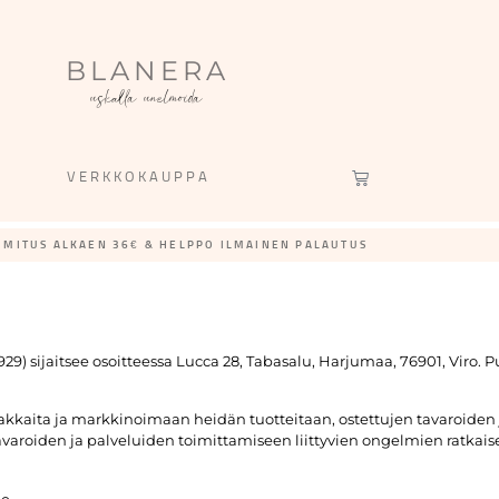
BLANERA
uskalla unelmoida
VERKKOKAUPPA
IMITUS ALKAEN 36€ & HELPPO ILMAINEN PALAUTUS​
 sijaitsee osoitteessa Lucca 28, Tabasalu, Harjumaa, 76901, Viro. P
kkaita ja markkinoimaan heidän tuotteitaan, ostettujen tavaroiden 
aroiden ja palveluiden toimittamiseen liittyvien ongelmien ratkaise
e.