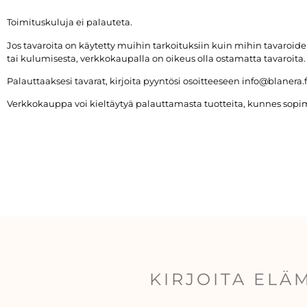
Toimituskuluja ei palauteta.
Jos tavaroita on käytetty muihin tarkoituksiin kuin mihin tavaroi
tai kulumisesta, verkkokaupalla on oikeus olla ostamatta tavaroita.
Palauttaaksesi tavarat, kirjoita pyyntösi osoitteeseen info@blanera
Verkkokauppa voi kieltäytyä palauttamasta tuotteita, kunnes sopi
KIRJOITA ELÄ