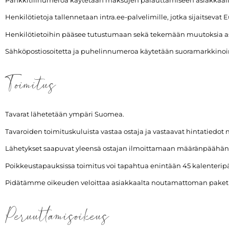
Henkilötietoja tallennetaan intra.ee-palvelimille, jotka sijaitseva
Henkilötietoihin pääsee tutustumaan sekä tekemään muutoksia as
Sähköpostiosoitetta ja puhelinnumeroa käytetään suoramarkkinoi
Toimitus
Tavarat lähetetään ympäri Suomea.
Tavaroiden toimituskuluista vastaa ostaja ja vastaavat hintatiedot 
Lähetykset saapuvat yleensä ostajan ilmoittamaan määränpäähän 
Poikkeustapauksissa toimitus voi tapahtua enintään 45 kalenterip
Pidätämme oikeuden veloittaa asiakkaalta noutamattoman paketin p
Peruuttamisoikeus