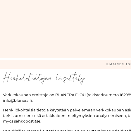
ILMAINEN TO
Henkilötietojen käsittely
Verkkokaupan omistaja on BLANERA FI OÜ (rekisterinumero 16298929)
info@blanera.fi.
Henkilökohtaisia tietoja käytetään palvelemaan verkkokaupan asia
tarkistamiseen sekä asiakkaiden mieltymyksien analysoimiseen, tav
myös sähköpostitse.
Pankkitilinumeroa käytetään maksujen palauttamiseen asiakkaall