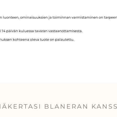
den luonteen, ominaisuuksien ja toiminnan varmistaminen on tarpeen, 
.fi 14 päivän kuluessa tavaran vastaanottamisesta.
muksen kohteena oleva tuote on palautettu.
MÄKERTASI BLANERAN KANS