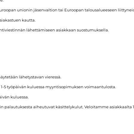
t Euroopan unionin jäsenvaltion tai Euroopan talousalueeseen liittyne
iakastuen kautta.
ntiviestinnän lähettämiseen asiakkaan suostumuksella.
näytetään lähetystavan vieressä.
1-5 työpäivän kuluessa myyntisopimuksen voimaantulosta.
äivän kuluessa.
alautuksesta aiheutuvat käsittelykulut. Veloitamme asiakkaalta 10 