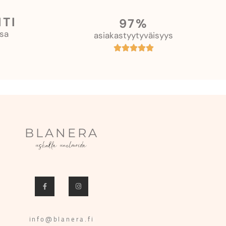
TI
97%
sa
asiakastyytyväisyys
BLANERA
uskalla unelmoida
info@blanera.fi