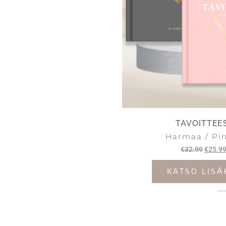
TAVOITTEE
Harmaa / Pi
€
32.99
€
25.9
KATSO LISÄ