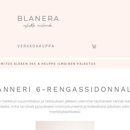
BLANERA
uskalla unelmoida
VERKKOKAUPPA
IMITUS ALKAEN 36€ & HELPPO ILMAINEN PALAUTUS​
ANNERI 6-RENGASSIDONNA
n harkitun suunnittelun ja testauksen jälkeen olemme täyttäneet tämän kal
ikella, mitä tarvitset pysyäksesi motivoituneena ja kokeaksesi jokaisen päiv
merkitykselliseksi.