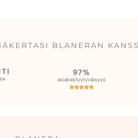
MÄKERTASI BLANERAN KANS
TI
97%
sa
asiakastyytyväisyys