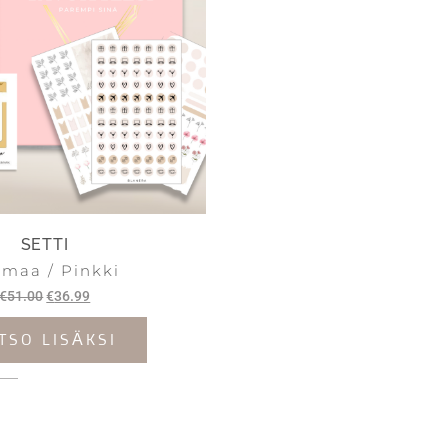
SETTI
maa / Pinkki
€
51.00
€
36.99
TSO LISÄKSI