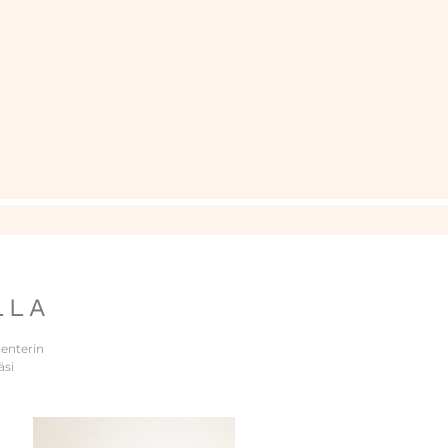
LLA
enterin
äsi