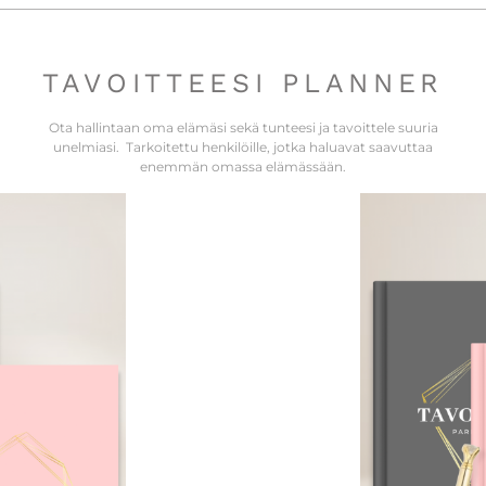
TAVOITTEESI PLANNER
Ota hallintaan oma elämäsi sekä tunteesi ja tavoittele suuria
unelmiasi. Tarkoitettu henkilöille, jotka haluavat saavuttaa
enemmän omassa elämässään.