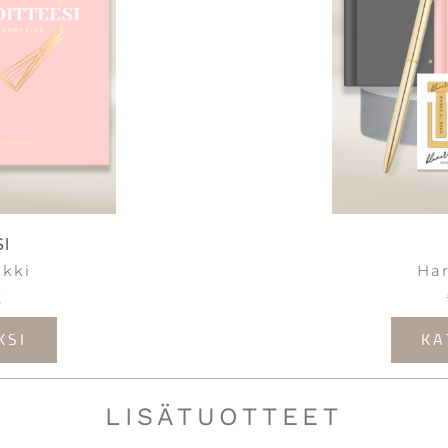
SI
nkki
Har
9
KSI
KA
LISÄTUOTTEET