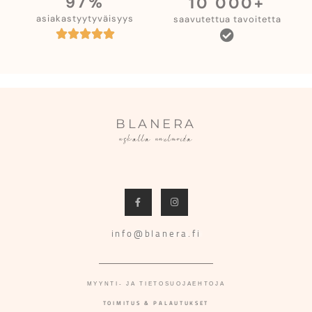
97%
10 000+
asiakastyytyväisyys
saavutettua tavoitetta
BLANERA
uskalla unelmoida
info@blanera.fi
MYYNTI- JA TIETOSUOJAEHTOJA
TOIMITUS & PALAUTUKSET