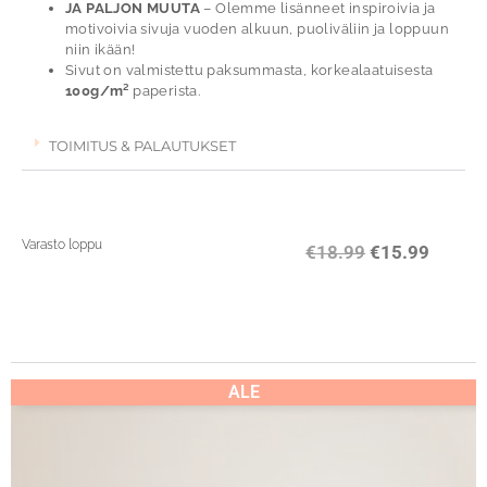
JA PALJON MUUTA
– Olemme lisänneet inspiroivia ja
motivoivia sivuja vuoden alkuun, puoliväliin ja loppuun
niin ikään!
Sivut on valmistettu paksummasta, korkealaatuisesta
100g/m²
paperista.
TOIMITUS & PALAUTUKSET
Varasto loppu
€
18.99
€
15.99
ALE