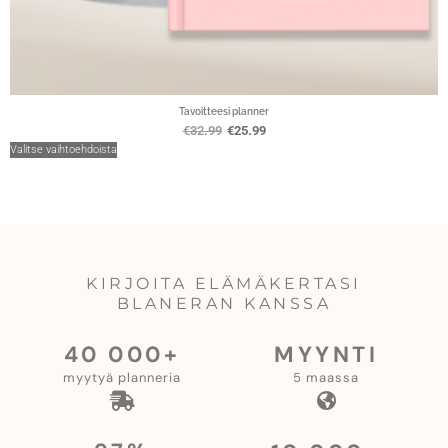
Tavoitteesi planner
€
32.99
€
25.99
Valitse vaihtoehdoista
Li
KIRJOITA ELÄMÄKERTASI
BLANERAN KANSSA
40 000+
MYYNTI
myytyä planneria
5 maassa