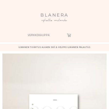
BLANERA
uskalla unelmoida
VERKKOKAUPPA
ILMAINEN TOIMITUS ALKAEN 36€ & HELPPO ILMAINEN PALAUTUS​