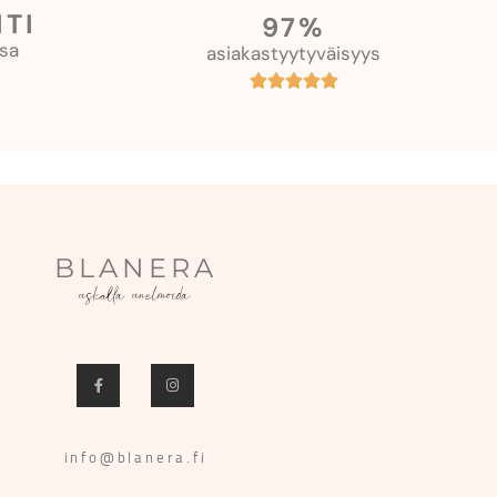
TI
97%
sa
asiakastyytyväisyys
BLANERA
uskalla unelmoida
info@blanera.fi