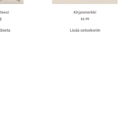
tteesi
Kirjanmerkki
9
€
6.99
doista
Lisää ostoskoriin