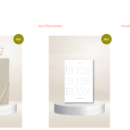
test Elementor
Hood
Ale!
Ale!