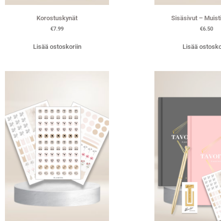
Korostuskynät
Sisäsivut – Muist
€
7.99
€
6.50
Lisää ostoskoriin
Lisää ostosko