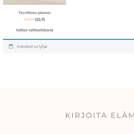
Tavoitteesi planner
€
32.99
€
25.99
Valitse vaihtoehdoista
Ostoskori on tyhjä.
KIRJOITA ELÄ