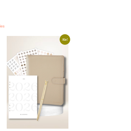
ies
Ale!