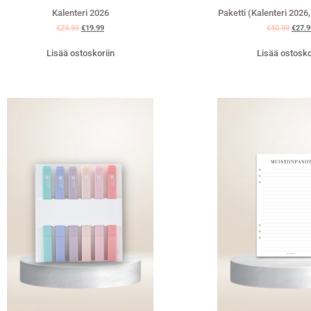
Kalenteri 2026
Paketti (Kalenteri 2026,
€
29.99
€
19.99
€
40.99
€
27.9
Lisää ostoskoriin
Lisää ostosko