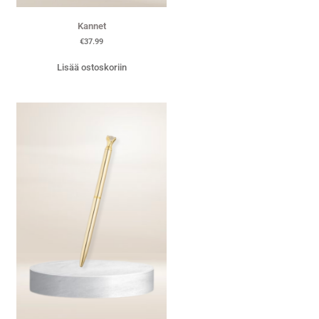
Kannet
€
37.99
Lisää ostoskoriin