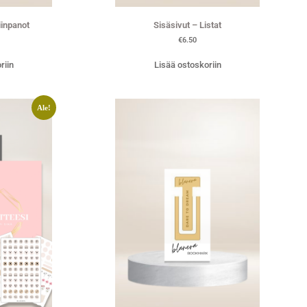
iinpanot
Sisäsivut – Listat
€
6.50
riin
Lisää ostoskoriin
Ale!