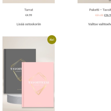
Tarrat
Paketti – Tavoi
€
4.99
€
51.00
€
36.9
Lisää ostoskoriin
Valitse vaihtoeh
Ale!