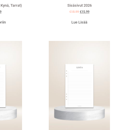
 Kynä, Tarrat)
Sisäsivut 2026
9
€
18.99
€
15.99
riin
Lue Lisää