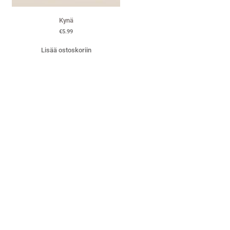
Kynä
€
5.99
Lisää ostoskoriin